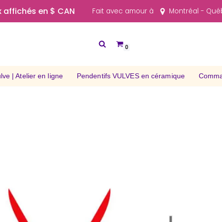
x affichés en $ CAN
Fait avec amour à
Montréal - Qu
0
ve | Atelier en ligne
Pendentifs VULVES en céramique
Comman