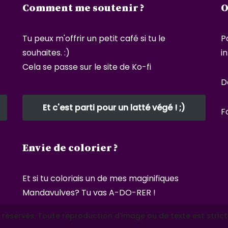
Comment me soutenir ?
O
Tu peux m'offrir un petit café si tu le
P
souhaites. :)
i
Cela se passe sur le site de Ko-fi
D
Et c'est parti pour un latté végé ! ;)
F
Envie de colorier ?
Et si tu coloriais un de mes maginifiques
Mandavulves?
Tu vas A-DO-RER !
 réservés. Toute reproduction d'image ou de texte est strict