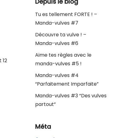
Depuis le blog
Tu es tellement FORTE ! –
Manda-vulves #7
Découvre ta vulve ! –
Manda-vulves #6
Aime tes règles avec le
t 12
manda-vulves #5 !
Manda-vulves #4
“Parfaitement Imparfaite”
Manda-vulves #3 “Des vulves
partout”
Méta