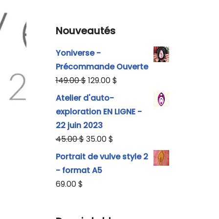
Nouveautés
Yoniverse -
Précommande Ouverte
149.00
$
129.00
$
Atelier d'auto-
exploration EN LIGNE -
22 juin 2023
45.00
$
35.00
$
Portrait de vulve style 2
- format A5
69.00
$