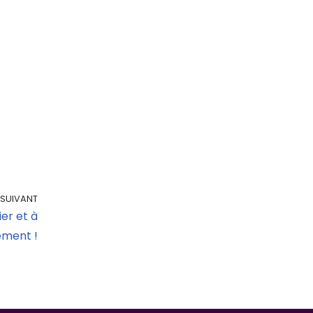
SUIVANT
ier et à
ement !