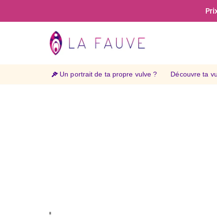
Pri
Aller
au
contenu
Un portrait de ta propre vulve ?
Découvre ta vul