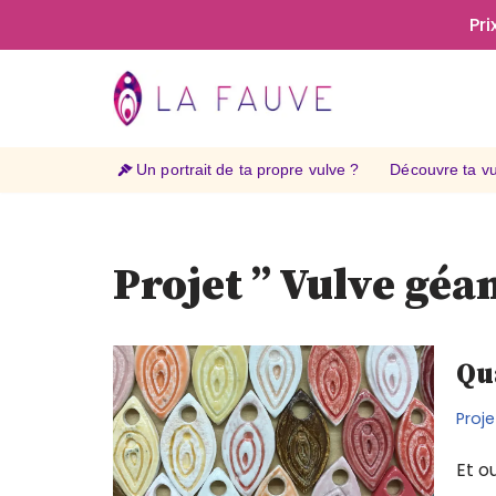
Pri
Aller
au
contenu
Un portrait de ta propre vulve ?
Découvre ta vul
Projet ” Vulve géa
Qua
Proje
Et o