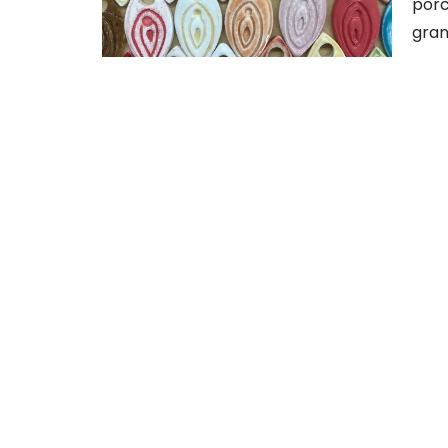
porc
gran