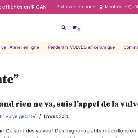
x affichés en $ CAN
Fait avec amour à
Montréal - Qu
0
ve | Atelier en ligne
Pendentifs VULVES en céramique
Comman
nte”
nd rien ne va, suis l’appel de la vulv
t " Vulve géante"
1 mars 2020
ui ! Ce sont des vulves ! Des mignons petits médaillons en