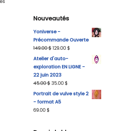
rès
Nouveautés
Yoniverse -
Précommande Ouverte
149.00
$
129.00
$
Atelier d'auto-
exploration EN LIGNE -
22 juin 2023
45.00
$
35.00
$
Portrait de vulve style 2
- format A5
69.00
$