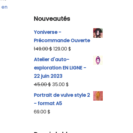
e en
Nouveautés
Yoniverse -
Précommande Ouverte
149.00
$
129.00
$
Atelier d'auto-
exploration EN LIGNE -
22 juin 2023
45.00
$
35.00
$
Portrait de vulve style 2
- format A5
69.00
$