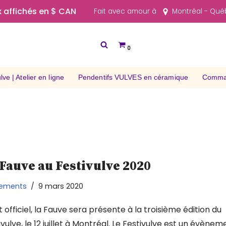
x affichés en $ CAN
Fait avec amour à
Montréal - Qu
0
ve | Atelier en ligne
Pendentifs VULVES en céramique
Comman
 Fauve au Festivulve 2020
ements
9 mars 2020
t officiel, la Fauve sera présente à la troisième édition du
ivulve, le 12 juillet à Montréal. Le Festivulve est un évènem