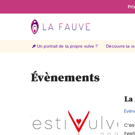
Pri
Aller
au
contenu
Un portrait de ta propre vulve ?
Découvre ta vul
Évènements
La
Évèn
C’es
Fest